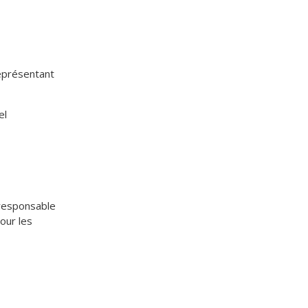
représentant
el
 responsable
pour les